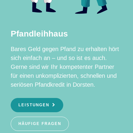
Pfandleihhaus
Bares Geld gegen Pfand zu erhalten hört
sich einfach an – und so ist es auch.
Gerne sind wir Ihr kompetenter Partner
für einen unkomplizierten, schnellen und
seriösen Pfandkredit in Dorsten.
LEISTUNGEN
HÄUFIGE FRAGEN